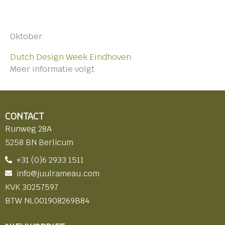
Oktober
Dutch Design Week Eindhoven
Meer informatie volgt
CONTACT
Runweg 28A
5258 BN Berlicum
+31 (0)6 2933 1511
info@juulrameau.com
KVK 30257597
BTW NL001908269B84