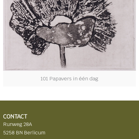
101 Papavers in één dag
CONTACT
Runweg 28A
5258 BN Berlicum