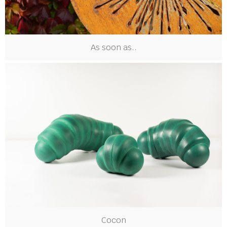
As soon as..
Cocon