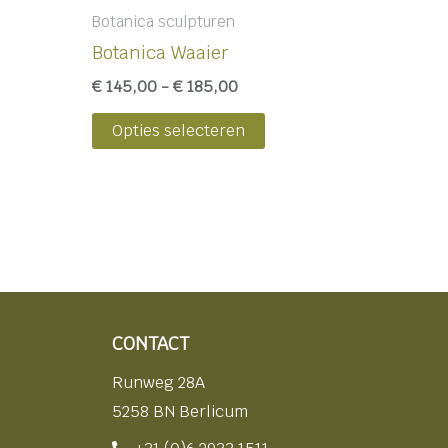
Botanica sculpturen
Botanica Waaier
€
145,00
-
€
185,00
Opties selecteren
CONTACT
Runweg 28A
5258 BN Berlicum