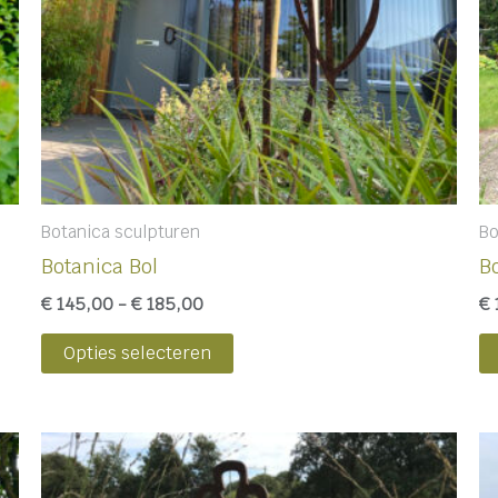
kan
gekozen
worden
op
de
productpagina
Botanica sculpturen
Bo
Botanica Bol
B
€
145,00
-
€
185,00
€
Opties selecteren
Prijsklasse:
Dit
€ 145,00
product
tot