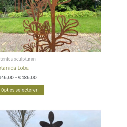
kan
gekozen
worden
op
de
productpagina
tanica sculpturen
otanica Loba
145,00
-
€
185,00
Opties selecteren
Prijsklasse:
Dit
€ 145,00
product
tot