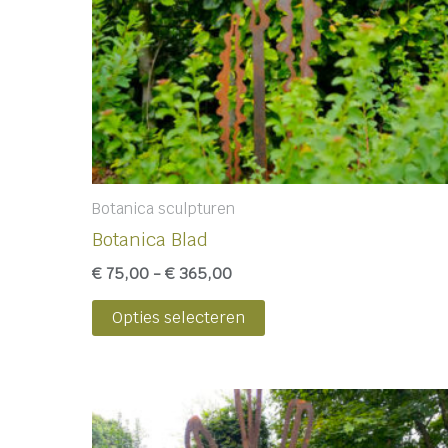
kan
gekozen
worden
op
de
productpagina
Botanica sculpturen
Botanica Blad
€
75,00
-
€
365,00
Opties selecteren
Prijsklasse:
Dit
€ 145,00
product
tot