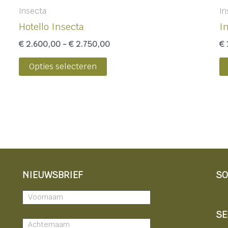
Insecta
In
Hotello Insecta
I
€
2.600,00
-
€
2.750,00
€
Opties selecteren
NIEUWSBRIEF
SO
Nieuwsbrief
-
SE
footer