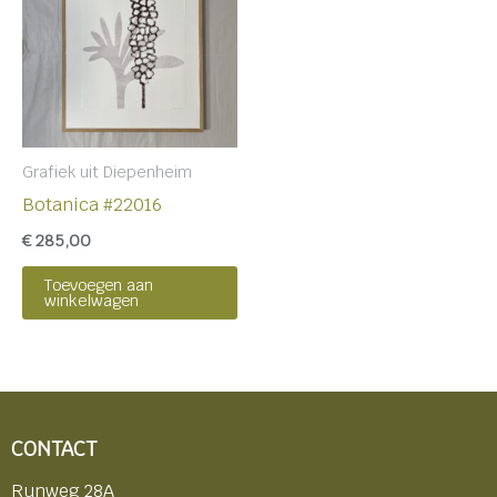
Grafiek uit Diepenheim
Botanica #22016
€
285,00
Toevoegen aan
winkelwagen
CONTACT
Runweg 28A