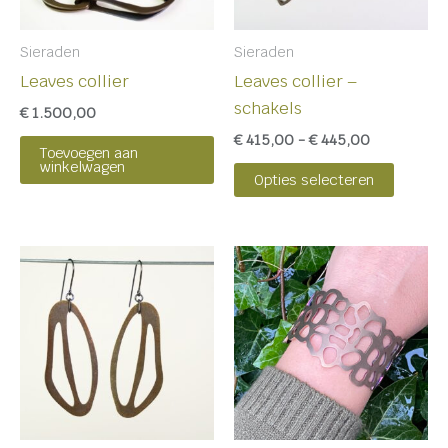
optie
kan
Sieraden
Sieraden
gekoz
Leaves collier
Leaves collier –
worde
schakels
€
1.500,00
op
€
415,00
-
€
445,00
de
Toevoegen aan
winkelwagen
produc
Opties selecteren