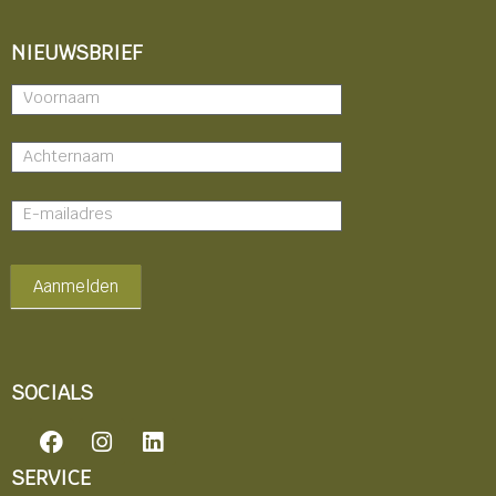
NIEUWSBRIEF
Nieuwsbrief
-
footer
Aanmelden
SOCIALS
F
I
L
a
n
i
c
s
n
SERVICE