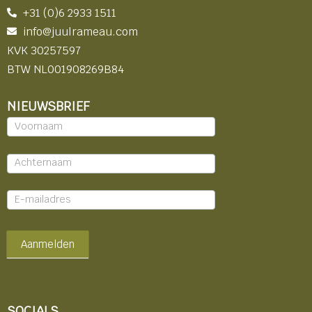
+31 (0)6 2933 1511
info@juulrameau.com
KVK 30257597
BTW NL001908269B84
NIEUWSBRIEF
Nieuwsbrief
-
footer
Aanmelden
SOCIALS