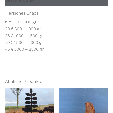
Beschreibung
Tierisches Chaos
€25,- 0 – 500 gr
30 € 500 – 1000 gr
35 € 1000 – 1500 gr
40 € 1500 – 2000 gr
45 € 2000 – 2500 gr
Ähnliche Produkte
Preisspanne:
Dieses
€ 145,00
Produkt
bis
weist
€ 185,00
mehrere