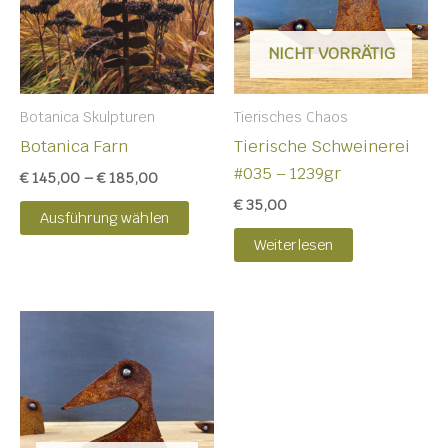
Varianten
auf.
NICHT VORRÄTIG
Die
Optionen
Botanica Skulpturen
Tierisches Chaos
können
Botanica Farn
Tierische Schweinerei
auf
#035 – 1239gr
€
145,00
–
€
185,00
der
€
35,00
Produktseite
Ausführung wählen
gewählt
Weiterlesen
werden