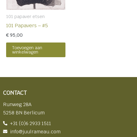
101 papaver etsen
101 Papavers – #5
€
95,00
Toevoegen aan
winkelwagen
CONTACT
Runweg 28A
5258 BN Berlicum
+31 (0)6 2933 1511
info@juulrameau.com