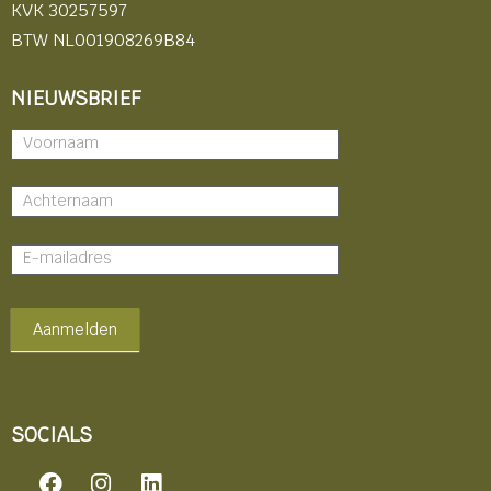
KVK 30257597
BTW NL001908269B84
NIEUWSBRIEF
Nieuwsbrief
-
footer
Aanmelden
SOCIALS
F
I
L