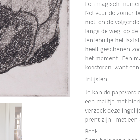
Een magisch mome
Net voor de zomer b
niet, en de volgende
langs de weg, op de d
lentebuitje het laats
heeft geschenen zodat
het moment.’ Een m
koesteren, want een
Inlijsten
Je kan de papavers o
een mailtje met hie
verzoek deze ingelij
prent zijn, met een 
Boek