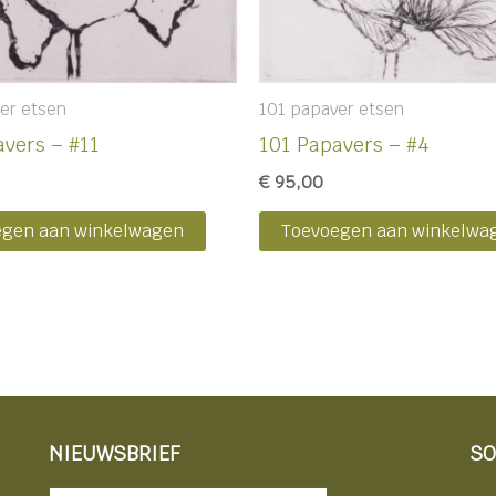
er etsen
101 papaver etsen
avers – #11
101 Papavers – #4
€
95,00
egen aan winkelwagen
Toevoegen aan winkelwa
NIEUWSBRIEF
SO
Nieuwsbrief