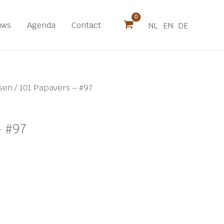
uws
Agenda
Contact
NL
EN
DE
tsen
/ 101 Papavers – #97
– #97