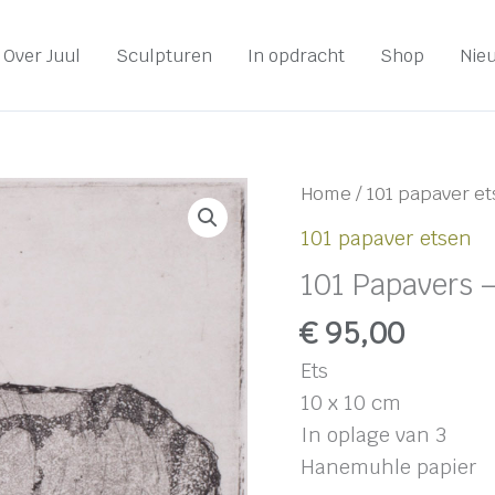
Over Juul
Sculpturen
In opdracht
Shop
Nie
101
Home
/
101 papaver e
Papavers
101 papaver etsen
-
101 Papavers 
#97
aantal
€
95,00
Ets
10 x 10 cm
In oplage van 3
Hanemuhle papier