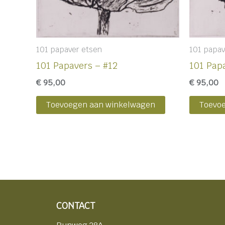
101 papaver etsen
101 papav
101 Papavers – #12
101 Pap
€
95,00
€
95,00
Toevoegen aan winkelwagen
Toevo
CONTACT