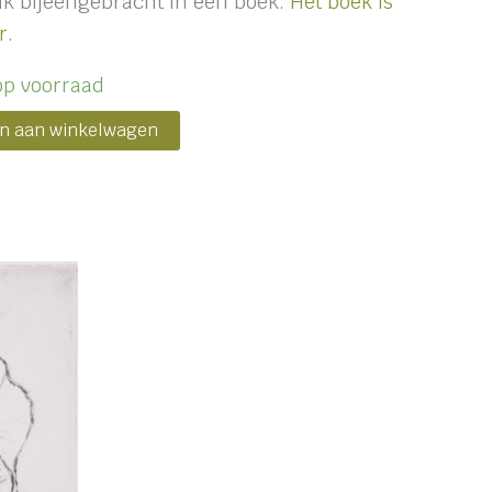
ik bijeengebracht in een boek.
Het boek is
r.
op voorraad
n aan winkelwagen