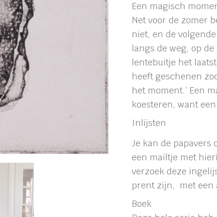
Een magisch mome
Net voor de zomer b
niet, en de volgende
langs de weg, op de d
lentebuitje het laats
heeft geschenen zodat
het moment.’ Een m
koesteren, want een
Inlijsten
Je kan de papavers o
een mailtje met hie
verzoek deze ingelij
prent zijn, met een 
Boek