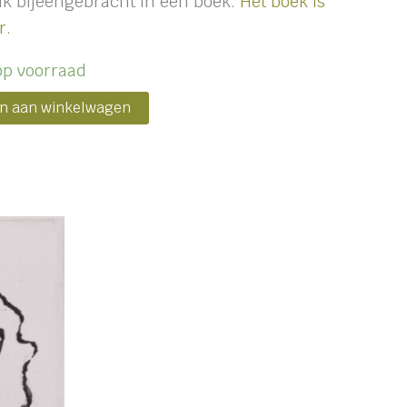
ik bijeengebracht in een boek.
Het boek is
r.
op voorraad
n aan winkelwagen