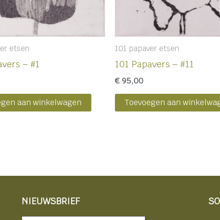
er etsen
101 papaver etsen
avers – #1
101 Papavers – #11
€
95,00
egen aan winkelwagen
Toevoegen aan winkelwa
NIEUWSBRIEF
SO
Nieuwsbrief