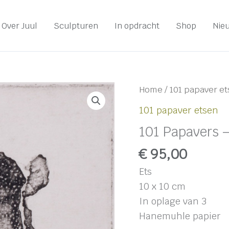
Over Juul
Sculpturen
In opdracht
Shop
Nie
101
Home
/
101 papaver e
Papavers
101 papaver etsen
-
101 Papavers 
#74
aantal
€
95,00
Ets
10 x 10 cm
In oplage van 3
Hanemuhle papier