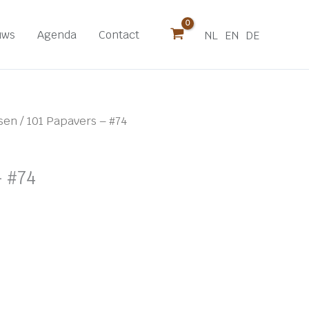
uws
Agenda
Contact
NL
EN
DE
tsen
/ 101 Papavers – #74
– #74