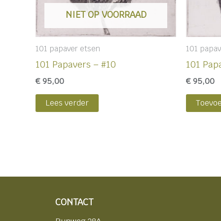
NIET OP VOORRAAD
101 papaver etsen
101 papav
101 Papavers – #10
101 Pap
€
95,00
€
95,00
Lees verder
Toevo
CONTACT