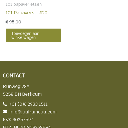
101 papaver etsen
101 Papavers – #20
€
95,00
Toevoegen aan
winkelwagen
CONTACT
Runweg 28A
5258 BN Berlicum
+31 (0)6 2933 1511
info@juulrameau.com
KVK 30257597
BTW NL001908269B84