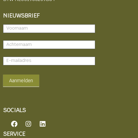
NIEUWSBRIEF
Nieuwsbrief
-
footer
Aanmelden
SOCIALS
F
I
L
a
n
i
c
s
n
SERVICE