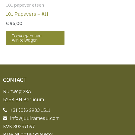
101 papaver etsen
101 Papavers – #11
€
95,00
Toevoegen aan
winkelwagen
CONTACT
Runweg 28A
5258 BN Berlicum
+31 (0)6 2933 1511
info@juulrameau.com
KVK 30257597
BTW NL001908269B84