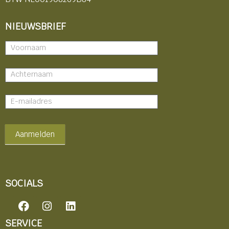
NIEUWSBRIEF
Nieuwsbrief
-
footer
Aanmelden
SOCIALS
F
I
L
a
n
i
c
s
n
SERVICE