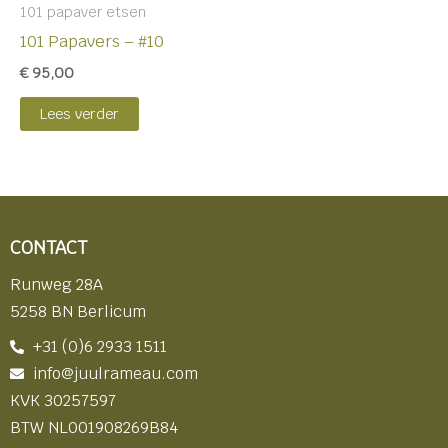
101 papaver etsen
101 Papavers – #10
€
95,00
Lees verder
CONTACT
Runweg 28A
5258 BN Berlicum
+31 (0)6 2933 1511
info@juulrameau.com
KVK 30257597
BTW NL001908269B84