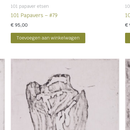
101 papaver etsen
10
101 Papavers – #79
1
€
95,00
€
Toevoegen aan winkelwagen