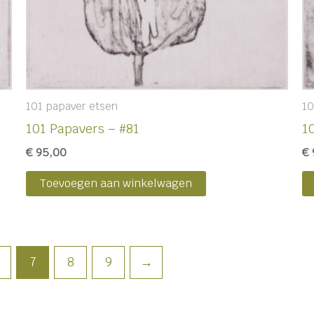
101 papaver etsen
10
101 Papavers – #81
1
€
95,00
€
Toevoegen aan winkelwagen
7
8
9
→