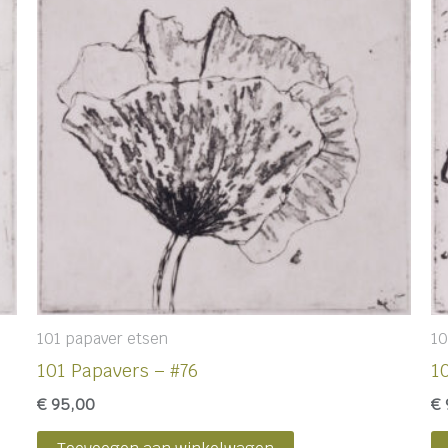
101 papaver etsen
10
101 Papavers – #76
1
€
95,00
€