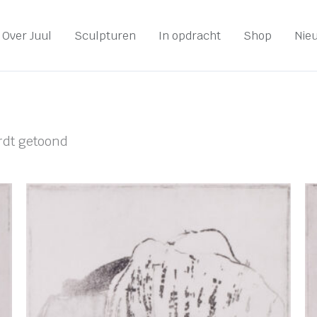
Over Juul
Sculpturen
In opdracht
Shop
Nie
rdt getoond