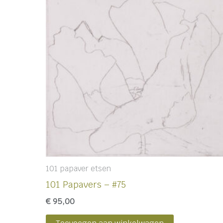
101 papaver etsen
101 Papavers – #75
€
95,00