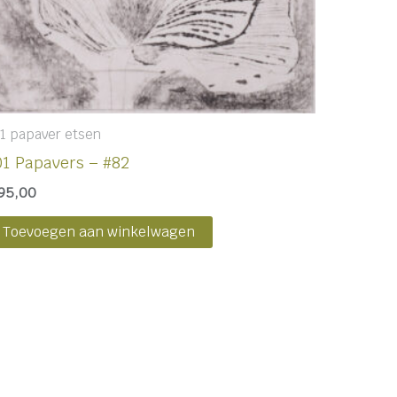
1 papaver etsen
01 Papavers – #82
95,00
Toevoegen aan winkelwagen