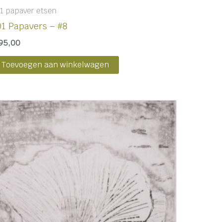
1 papaver etsen
01 Papavers – #8
95,00
Toevoegen aan winkelwagen