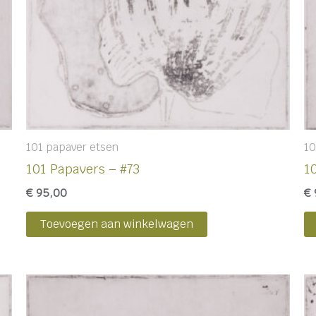
101 papaver etsen
10
101 Papavers – #73
1
€
95,00
€
Toevoegen aan winkelwagen