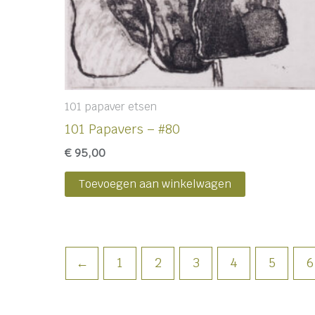
101 papaver etsen
101 Papavers – #80
€
95,00
Toevoegen aan winkelwagen
←
1
2
3
4
5
6