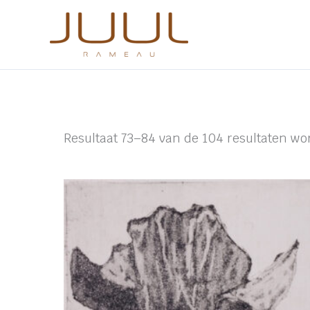
Ga
naar
de
inhoud
Resultaat 73–84 van de 104 resultaten wo