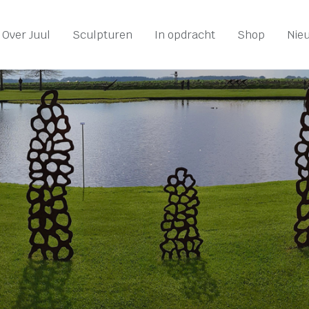
Over Juul
Sculpturen
In opdracht
Shop
Nie